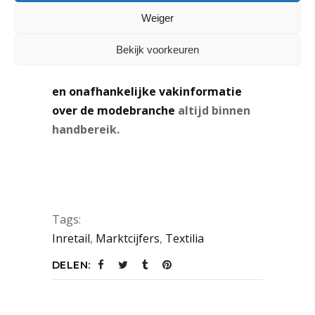
website, 12 printedities op de mat,
Weiger
2x per jaar kleurkaarten en korting
Bekijk voorkeuren
op onze events. Kortom: met een
abonnement Textilia is
onmisbare
en onafhankelijke vakinformatie
over de modebranche
altijd binnen
handbereik.
Tags:
Inretail
,
Marktcijfers
,
Textilia
DELEN: