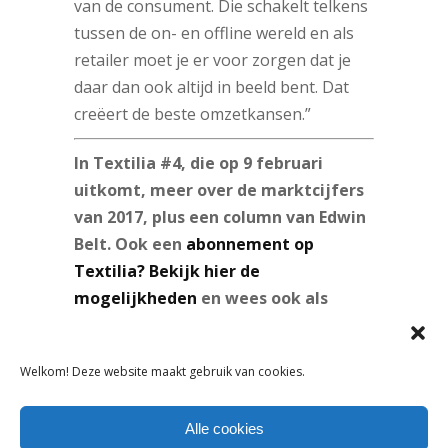
van de consument. Die schakelt telkens
tussen de on- en offline wereld en als
retailer moet je er voor zorgen dat je
daar dan ook altijd in beeld bent. Dat
creëert de beste omzetkansen.”
In Textilia #4, die op 9 februari
uitkomt, meer over de marktcijfers
van 2017, plus een column van Edwin
Belt. Ook een
abonnement op
Textilia?
Bekijk hier de
mogelijkheden
en wees ook als
eerste op de hoogte van de
ontwikkelingen in de modebranche.
Welkom! Deze website maakt gebruik van cookies.
Je krijgt online toegang tot de
Alle cookies
exclusieve relevante content op de