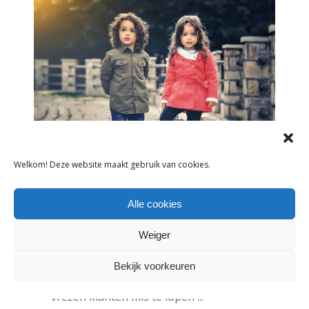
Welkom! Deze website maakt gebruik van cookies.
NIEUWS
Alle cookies
WINKELDEUR KAN BIJ KOU NET ZO
GOED DICHT
Weiger
29 december 2016
Bekijk voorkeuren
Mode- en schoenenwinkeliers die
vrezen klanten mis te lopen