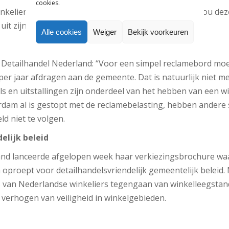
cookies.
nkelier het meest kwijt: 3474 euro aan ozb. In Texel zou dez
it zijn met 509 euro.
Alle cookies
Weiger
Bekijk voorkeuren
n Detailhandel Nederland: “Voor een simpel reclamebord mo
er jaar afdragen aan de gemeente. Dat is natuurlijk niet mee
ls en uitstallingen zijn onderdeel van het hebben van een w
rdam al is gestopt met de reclamebelasting, hebben andere
d niet te volgen.
elijk beleid
nd lanceerde afgelopen week haar verkiezingsbrochure waar
proept voor detailhandelsvriendelijk gemeentelijk beleid. 
van Nederlandse winkeliers tegengaan van winkelleegstand
 verhogen van veiligheid in winkelgebieden.