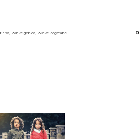
,
,
D
rland
winkelgebied
winkelleegstand