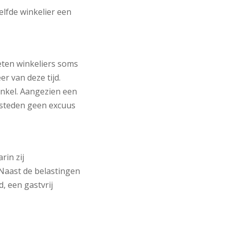
elfde winkelier een
eten winkeliers soms
r van deze tijd.
inkel. Aangezien een
 steden geen excuus
in zij
Naast de belastingen
, een gastvrij