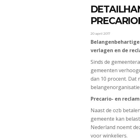
DETAILHA
PRECARIOB
20 april 2017
Belangenbehartiger 
verlagen en de recl
Sinds de gemeenteraa
gemeenten verhoogd m
dan 10 procent. Dat 
belangenorganisatie 
Precario- en recla
Naast de ozb betalen
gemeente kan belasti
Nederland noemt deze
voor winkeliers.