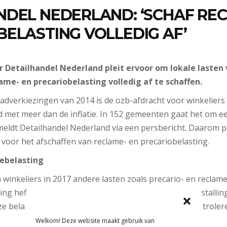
NDEL NEDERLAND: ‘SCHAF REC
ELASTING VOLLEDIG AF’
Detailhandel Nederland pleit ervoor om lokale lasten 
ame- en precariobelasting volledig af te schaffen.
dverkiezingen van 2014 is de ozb-afdracht voor winkeliers 
et meer dan de inflatie. In 152 gemeenten gaat het om ee
meldt Detailhandel Nederland via een persbericht. Daarom pl
voor het afschaffen van reclame- en precariobelasting.
mebelasting
 winkeliers in 2017 andere lasten zoals precario- en reclame
ng heffen op naamborden, lichtbakken, luifels en uitstallin
 belastingen niet uit te leggen, tijdrovend om te controler
Welkom! Deze website maakt gebruik van