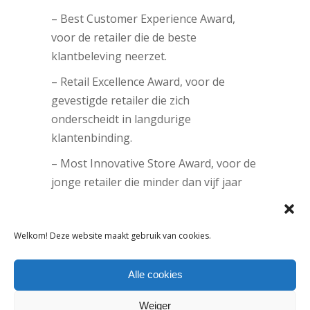
– Best Customer Experience Award,
voor de retailer die de beste
klantbeleving neerzet.
– Retail Excellence Award, voor de
gevestigde retailer die zich
onderscheidt in langdurige
klantenbinding.
– Most Innovative Store Award, voor de
jonge retailer die minder dan vijf jaar
actief is en uitblinkt in originaliteit.
– Online Experience Award, voor de
Welkom! Deze website maakt gebruik van cookies.
webshop die de beste online beleving
kan creëren.
Alle cookies
– European Retail Experience Award –
Weiger
om de Nederlandse retailers te