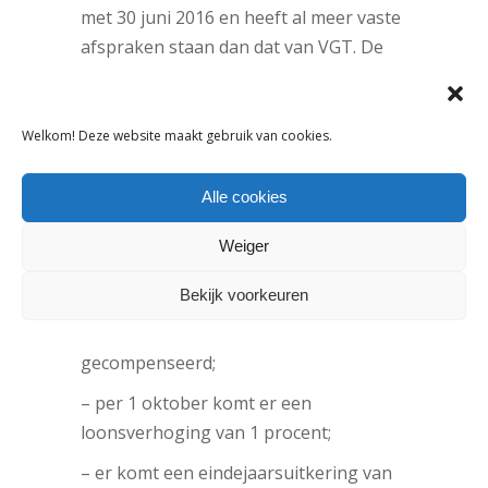
met 30 juni 2016 en heeft al meer vaste
afspraken staan dan dat van VGT. De
afspraken zijn ook al voorgelegd aan
werknemers en leden, zij gaan in ruime
meerderheid akkoord met het
Welkom! Deze website maakt gebruik van cookies.
volgende:
Alle cookies
– vanaf 1 oktober geldt er een
Weiger
zondagtoeslag van 50 procent in plaats
Bekijk voorkeuren
van 100 procent, medewerkers die al op
zondag werken worden hiervoor
gecompenseerd;
– per 1 oktober komt er een
loonsverhoging van 1 procent;
– er komt een eindejaarsuitkering van