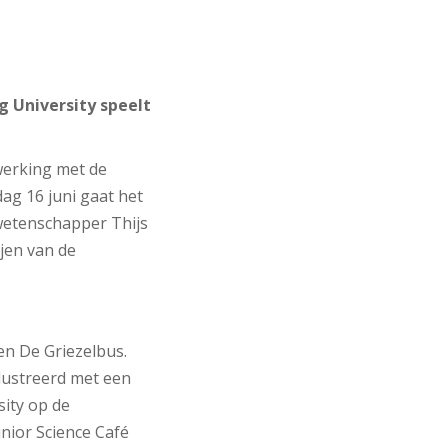
g University speelt
werking met de
ag 16 juni gaat het
 wetenschapper Thijs
ijen van de
en De Griezelbus.
llustreerd met een
ity op de
nior Science Café