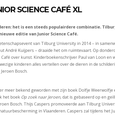
UNIOR SCIENCE CAFÉ XL
ren: het is een steeds populairdere combinatie. Tilbur
nieuwe editie van Junior Science Café.
wetenschapsevent van Tilburg University in 2014 – in samen
t André Kuijpers – draaide het om ruimtevaart. Op donderd
ce Café over kunst. Kinderboekenschrijver Paul van Loon en
zige kinderen alles vertellen over de dieren in de schilder
 Jeroen Bosch.
er meer bekend geworden met zijn boek Dolfje Weerwolfje 
k het boek
Op zoek naar Jeroen
, dat is gebaseerd op en geï
eroen Bosch. Thijs Caspers promoveerde aan Tilburg Univers
natuurbescherming in Vlaanderen. Caspers zal tijdens het Ju