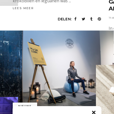
krokodillen en leguanen was
G
A
LEES MEER
14 
DELEN:
In
fu
LE
TA
NIEUWS