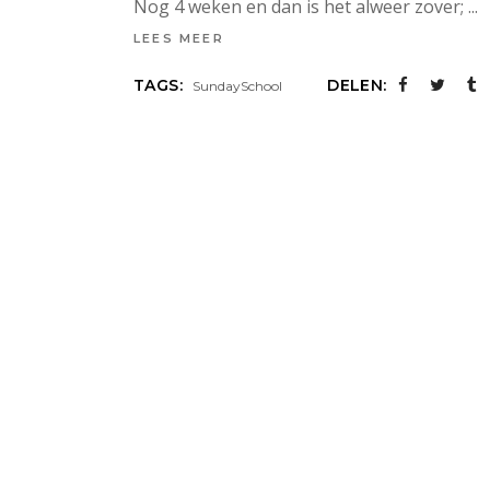
Nog 4 weken en dan is het alweer zover;
LEES MEER
TAGS:
DELEN:
SundaySchool