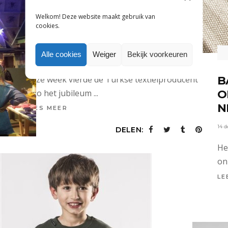
TEXTIELPRODUCENT ISKO
Welkom! Deze website maakt gebruik van
OVER DE INNOVATIES IN DE
cookies.
KINDERMODE EN DENIM
Alle cookies
Weiger
Bekijk voorkeuren
14 december 2018
Deze week vierde de Turkse textielproducent
B
Isko het jubileum
O
N
LEES MEER
14 
DELEN:
He
on
A
LE