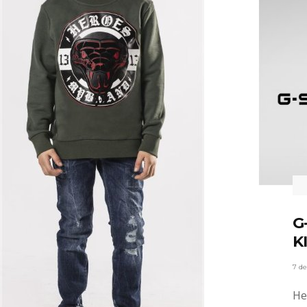
G
K
7 d
He