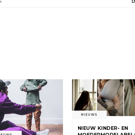
D
k
NIEUWS
NIEUW KINDER- EN
MOEDERMODELABEL
IEUWS