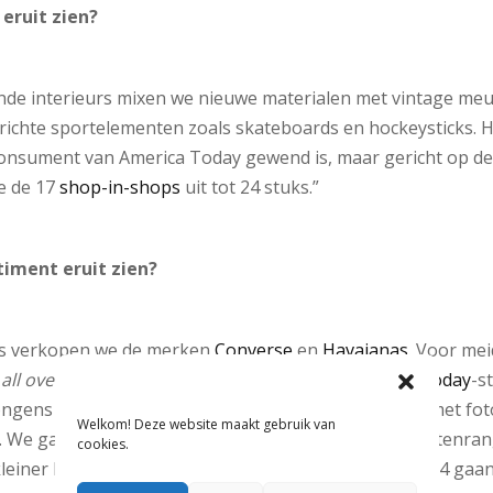
eruit zien?
nde interieurs mixen we nieuwe materialen met vintage meubi
richte sportelementen zoals skateboards en hockeysticks. H
 consument van America Today gewend is, maar gericht op d
e de 17
shop-in-shops
uit tot 24 stuks.”
timent eruit zien?
ies verkopen we de merken
Converse
en
Havaianas
. Voor mei
t
all over
prints, en het iconische, sportieve
America Today
-s
ongens kunnen er terecht voor swimshorts, T-shirts met fot
Welkom! Deze website maakt gebruik van
 We gaan de collectie uitbreiden met een bredere matenran
cookies.
einer bij, namelijk maat 110. En in plaats van maat 164 gaan