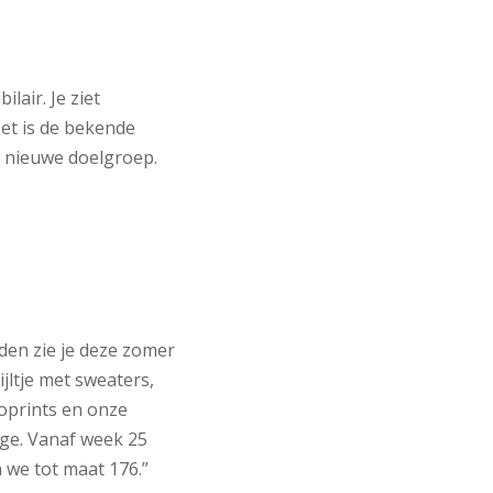
lair. Je ziet
et is de bekende
e nieuwe doelgroep.
den zie je deze zomer
tijltje met sweaters,
oprints en onze
ge. Vanaf week 25
 we tot maat 176.”