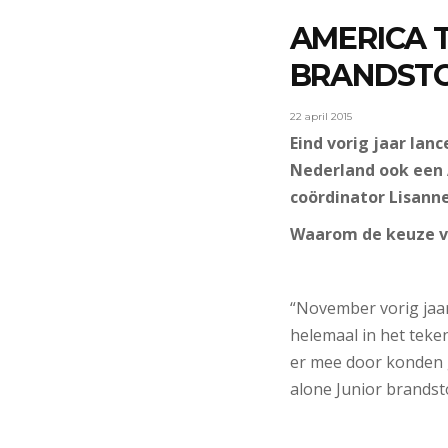
AMERICA 
BRANDSTO
22 april 2015
Eind vorig jaar lan
Nederland ook een 
coördinator Lisanne
Waarom de keuze vo
“November vorig jaar
helemaal in het teke
er mee door konden g
alone Junior brandst