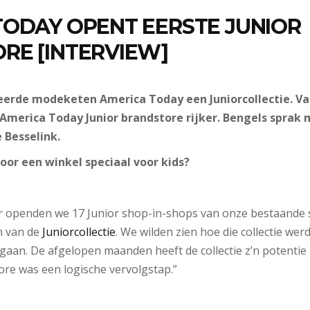
TODAY OPENT EERSTE JUNIOR
RE [INTERVIEW]
ceerde modeketen America Today een Juniorcollectie. Va
America Today Junior brandstore rijker. Bengels sprak
 Besselink.
or een winkel speciaal voor kids?
 openden we 17 Junior shop-in-shops van onze bestaande s
n van de
J
uniorcollectie
. We wilden zien hoe die collectie we
aan. De afgelopen maanden heeft de collectie z’n potentie
ore was een logische vervolgstap.”