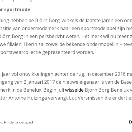
r sportmode
ing hebben de Björn Borg-winkels de laatste jaren een om
sitie van ondermodemerk naar een sportmodelabel zijn hier
 Björn Borg in een persbericht weten. Het merk wil nu meer 
we filialen. Hierin zal zowel de bekende ondermodelijn – tev
 sportswearcollectie gepresenteerd worden.
 jaar vol ontwikkelingen achter de rug. In december 2016 ma
ngang van 2 januari 2017 de nieuwe eigenaar is van de Base
merk in de Benelux. Begin juli
wisselde
Björn Borg Benelux v
ctor Antoine Huizinga vervangt Luc Versmissen die er derti
,
D
k
Kinderondergoed