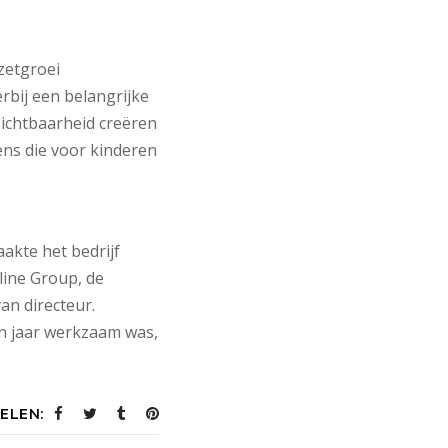
zetgroei
bij een belangrijke
zichtbaarheid creëren
ens die voor kinderen
akte het bedrijf
line Group, de
an directeur.
en jaar werkzaam was,
ELEN: