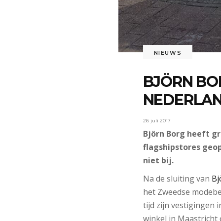
NIEUWS
BJÖRN BO
NEDERLAN
26 juli 2017
Björn Borg heeft g
flagshipstores geop
niet bij.
Na de sluiting van
Bj
het Zweedse modebedr
tijd zijn vestiginge
winkel in Maastricht 