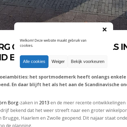
Welkom! Deze website maakt gebruik van
RG OPENT NIEUWE WINKELS I
cookies.
D EN BELGIË
Alle cookies
Weiger
Bekijk voorkeuren
roeiambities: het sportmodemerk heeft onlangs enkele
end. En daar blijft het als het aan de Scandinavische o
örn Borg
-zaken in
2013
en de meer recente ontwikkelingen b
ijf bekend dat het weer streeft naar een groter winkelpor
n in Brugge, Haarlem en Zwolle geopend. Dit najaar staat on
op de planning.