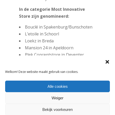
In de categorie Most Innovative
Store zijn genomineerd:
Bouclé in Spakenburg/Bunschoten
L’etoile in Schoorl
Loekz in Breda
Mansion 24 in Apeldoorn
Plek Conceptstore in Deventer
Portrait in Haarlem
StudioRUIGstore in Eindhoven
Welkom! Deze website maakt gebruik van cookies.
TIEN in Tilburg
To Daze Conceptstore in
Alle cookies
Geertruidenberg
Xbank in Amsterdam
Weiger
In de categorie Retail Excellence zijn
Bekijk voorkeuren
genomineerd: