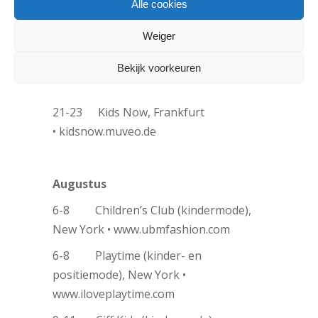
Alle cookies
16-17 Bubble London (kindermode) •
Weiger
www.bubblelondon.com
19-22
Istanbul Kids Fashion •
Bekijk voorkeuren
www.instanbulkidsfashion.com
21-23
Kids Now, Frankfurt
• kidsnow.muveo.de
Augustus
6-8 Children’s Club (kindermode),
New York • www.ubmfashion.com
6-8 Playtime (kinder- en
positiemode), New York •
www.iloveplaytime.com