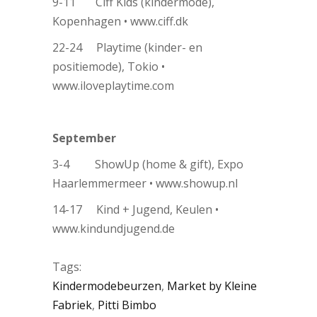
9-11 Ciff Kids (kindermode),
Kopenhagen • www.ciff.dk
22-24 Playtime (kinder- en
positiemode), Tokio •
www.iloveplaytime.com
September
3-4 ShowUp (home & gift), Expo
Haarlemmermeer • www.showup.nl
14-17 Kind + Jugend, Keulen •
www.kindundjugend.de
Tags:
Kindermodebeurzen
,
Market by Kleine
Fabriek
,
Pitti Bimbo