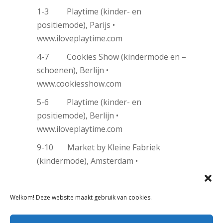
1-3 Playtime (kinder- en
positiemode), Parijs •
www.iloveplaytime.com
4-7 Cookies Show (kindermode en –
schoenen), Berlijn •
www.cookiesshow.com
5-6 Playtime (kinder- en
positiemode), Berlijn •
www.iloveplaytime.com
9-10 Market by Kleine Fabriek
(kindermode), Amsterdam •
www.kleinefabriek.nl
14-16
Supreme Kids (kindermode),
Welkom! Deze website maakt gebruik van cookies.
München •
www.munichfashioncomapny.de