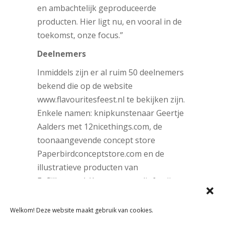
en ambachtelijk geproduceerde
producten. Hier ligt nu, en vooral in de
toekomst, onze focus.”
Deelnemers
Inmiddels zijn er al ruim 50 deelnemers
bekend die op de website
www.flavouritesfeest.nl te bekijken zijn.
Enkele namen: knipkunstenaar Geertje
Aalders met 12nicethings.com, de
toonaangevende concept store
Paperbirdconceptstore.com en de
illustratieve producten van
Eeflillemor.nl. Kaarten voor dit festijn
kosten € 10,- in de voorverkoop en aan
de deur € 12,50.
Welkom! Deze website maakt gebruik van cookies.