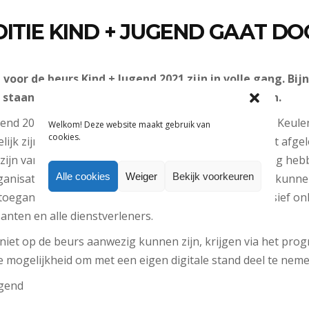
DITIE KIND + JUGEND GAAT D
voor de beurs Kind + Jugend 2021 zijn in volle gang. Bijn
staan ​​in september op de fysieke editie in Keulen.
gend 2021 gaat van 9 tot en met 11 september door in Keulen
Welkom! Deze website maakt gebruik van
cookies.
ijk zijn voor personen die volledig zijn ingeënt, in het afge
 zijn van COVID-19 of een actuele, negatieve testuitslag heb
Alle cookies
Weiger
Bekijk voorkeuren
anisatie in een persbericht. Met behulp van een app kunn
toegangskaarten voor bezoekers en media zijn exclusief onli
anten en alle dienstverleners.
ar niet op de beurs aanwezig kunnen zijn, krijgen via het p
e mogelijkheid om met een eigen digitale stand deel te neme
ugend