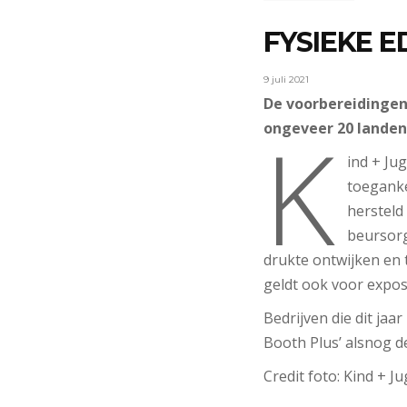
FYSIEKE E
9 juli 2021
De voorbereidingen 
K
ongeveer 20 landen 
ind + Ju
toegankel
hersteld
beursorg
drukte ontwijken en 
geldt ook voor expos
Bedrijven die dit ja
Booth Plus’ alsnog d
Credit foto: Kind + J