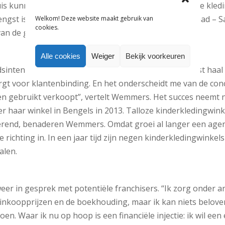
s kunnen inloggen en de verkoop van de ingebrachte kleding
gst is voor deze klant, vijftig procent voor – inderdaad – 
Welkom! Deze website maakt gebruik van
cookies.
an de gevallen uitgegeven in de winkel.
Alle cookies
Weiger
Bekijk voorkeuren
sintensief, maar heeft meer voor- dan nadelen. “Winst haal 
rgt voor klantenbinding. En het onderscheidt me van de conc
en gebruikt verkoopt”, vertelt Wemmers. Het succes neemt
 haar winkel in Bengels in 2013. Talloze kinderkledingwinke
erend, benaderen Wemmers. Omdat groei al langer een agend
ichting in. In een jaar tijd zijn negen kinderkledingwinke
alen.
eer in gesprek met potentiële franchisers. “Ik zorg onder a
inkoopprijzen en de boekhouding, maar ik kan niets beloven
doen. Waar ik nu op hoop is een financiële injectie: ik wil ee