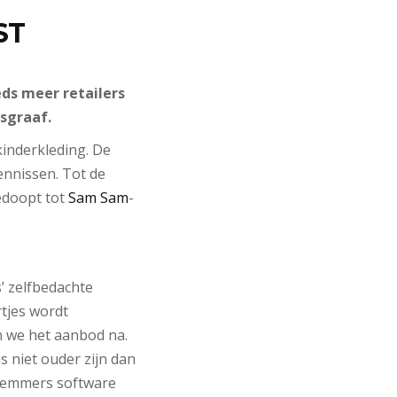
ST
eds meer retailers
sgraaf.
inderkleding. De
ennissen. Tot de
edoopt tot
Sam Sam
-
’ zelfbedachte
tjes wordt
n we het aanbod na.
s niet ouder zijn dan
 Wemmers software