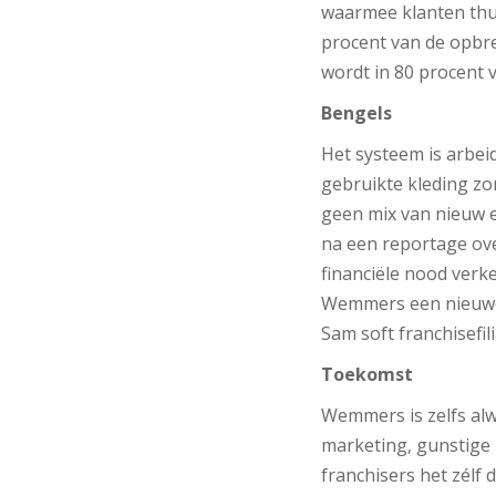
waarmee klanten thui
procent van de opbren
wordt in 80 procent v
Bengels
Het systeem is arbeid
gebruikte kleding zo
geen mix van nieuw 
na een reportage over
financiële nood verk
Wemmers een nieuwe r
Sam soft franchisefili
Toekomst
Wemmers is zelfs alw
marketing, gunstige 
franchisers het zélf 