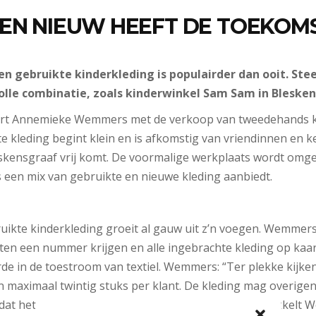
 EN NIEUW HEEFT DE TOEKOM
n gebruikte kinderkleding is populairder dan ooit. Ste
lle combinatie, zoals kinderwinkel Sam Sam in Blesken
tart Annemieke Wemmers met de verkoop van tweedehands k
e kleding begint klein en is afkomstig van vriendinnen en k
eskensgraaf vrij komt. De voormalige werkplaats wordt omg
 een mix van gebruikte en nieuwe kleding aanbiedt.
ikte kinderkleding groeit al gauw uit z’n voegen. Wemmers
ten een nummer krijgen en alle ingebrachte kleding op kaar
de in de toestroom van textiel. Wemmers: “Ter plekke kijke
n maximaal twintig stuks per klant. De kleding mag overigen
at het administratief niet meer is bij te benen ontwikkelt