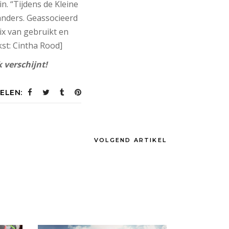
n. “Tijdens de Kleine
nders. Geassocieerd
ix van gebruikt en
kst: Cintha Rood]
 verschijnt!
ELEN:
VOLGEND ARTIKEL