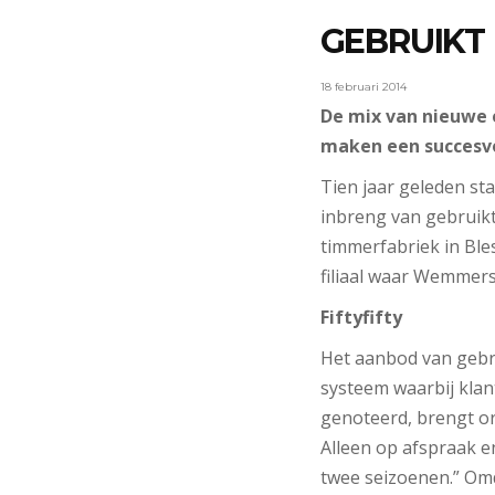
GEBRUIKT
18 februari 2014
De mix van nieuwe e
maken een succesvo
Tien jaar geleden s
inbreng van gebruikt
timmerfabriek in Bl
filiaal waar Wemmers
Fiftyfifty
Het aanbod van gebru
systeem waarbij klan
genoteerd, brengt or
Alleen op afspraak e
twee seizoenen.” Omd