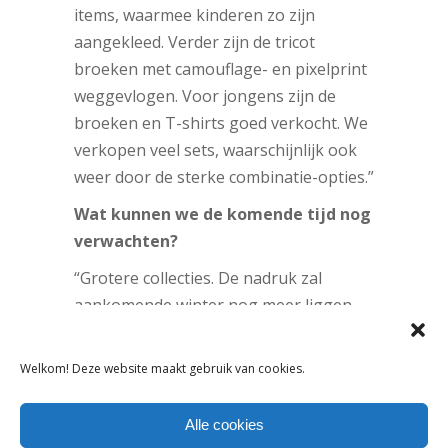
items, waarmee kinderen zo zijn
aangekleed. Verder zijn de tricot
broeken met camouflage- en pixelprint
weggevlogen. Voor jongens zijn de
broeken en T-shirts goed verkocht. We
verkopen veel sets, waarschijnlijk ook
weer door de sterke combinatie-opties.”
Wat kunnen we de komende tijd nog
verwachten?
“Grotere collecties. De nadruk zal
aankomende winter nog meer liggen
op een uitgebreid aanbod van
materialen en materiaalmixen. Hierdoor
Welkom! Deze website maakt gebruik van cookies.
voorkom je dat in elke winkel hetzelfde
beeld ligt. Herkenbaarheid is goed,
Alle cookies
maar je kunt ook te herkenbaar zijn. En