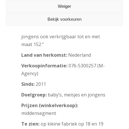
de jongenscollectie wordt groter en
Weiger
stoerder, met meer variatie in broeken
Bekijk voorkeuren
en maten. We zijn gestart tot en met
128, komend najaar zijn we voor
jongens ook verkrijgbaar tot en met
maat 152.”
Land van herkomst:
Nederland
Verkoopinformatie:
076-5300257 (M-
Agency)
Sinds:
2011
Doelgroep:
baby’s, meisjes en jongens
Prijzen (winkelverkoop):
middensegment
Te zien:
op kleine fabriek op 18 en 19