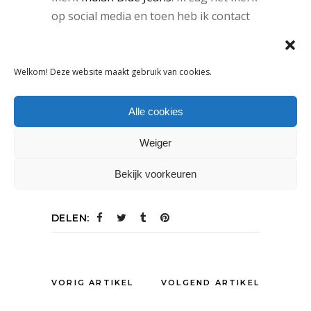
op social media en toen heb ik contact
gezocht met de agent van het merk. Het
is een vrolijk stoer merk: precies wat in
mijn winkel past.”
Welkom! Deze website maakt gebruik van cookies.
Kids Avenue
Alle cookies
Kerkstraat 38
2042 JG Zandvoort
Weiger
www.kids-avenue.nl
Bekijk voorkeuren
DELEN:
VORIG ARTIKEL
VOLGEND ARTIKEL