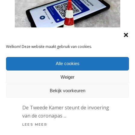
Welkom! Deze website maakt gebruik van cookies.
NIEUWS
Alle cookies
TWEEDE KAMER STEUNT VOORSTEL
Weiger
INVOERING CORONAPAS IN NIET-
ESSENTIËLE WINKELS
Bekijk voorkeuren
18 november 2021
De Tweede Kamer steunt de invoering
van de coronapas
LEES MEER