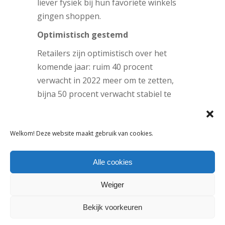
liever fysiek bij hun favoriete winkels
gingen shoppen.
Optimistisch gestemd
Retailers zijn optimistisch over het
komende jaar: ruim 40 procent
verwacht in 2022 meer om te zetten,
bijna 50 procent verwacht stabiel te
blijven en ongeveer 10 procent denkt
minder om te zetten. Per saldo geeft
Welkom! Deze website maakt gebruik van cookies.
één op de vijf ondernemers aan het
komende jaar waarschijnlijk het
personeelsbestand te gaan uitbreiden
Alle cookies
en denkt bijna 14 procent meer te
Weiger
zullen investeren. Ook verwachten
meer detaillisten dan voorheen dat de
Bekijk voorkeuren
prijzen de komende tijd zullen stijgen.