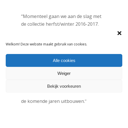
“Momenteel gaan we aan de slag met
de collectie herfst/winter 2016-2017.
Vanaf volgend jaar willen niet vier keer
per jaar een collectie brengen, maar om
Welkom! Deze website maakt gebruik van cookies.
de zoveel maanden nieuwe stuks zodat
er meer variatie is. En ik ben twee
Alle cookies
andere webshops gestart:
Meisjesmaillots.nl
en
Stoereboys.nl
.
Weiger
Daar verkopen we maillots van Mala en
Ewers, de jongenssites verkoopt
Bekijk voorkeuren
allemaal fair trade-merken. Dit gaan we
de komende jaren uitbouwen.”