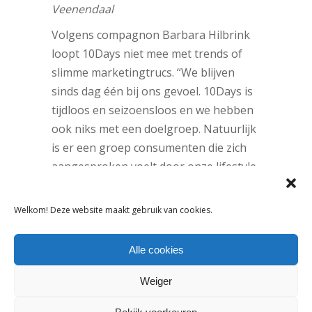
Veenendaal
Volgens compagnon Barbara Hilbrink
loopt 10Days niet mee met trends of
slimme marketingtrucs. “We blijven
sinds dag één bij ons gevoel. 10Days is
tijdloos en seizoensloos en we hebben
ook niks met een doelgroep. Natuurlijk
is er een groep consumenten die zich
aangesproken voelt door onze lifestyle,
maar we blijven altijd dicht bij onszelf.”
Wat dat precies is, vat Myon kort
Welkom! Deze website maakt gebruik van cookies.
samen: “We brengen kleding die lekker
zit en waarin je er leuk uitziet.
Alle cookies
Natuurlijk bestond dat voorheen ook al.
We geven iets bestaand een eigen
Weiger
twist, dat maakt het nieuw.”