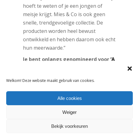
hoeft te weten of je een jongen of
meisje krijgt. Mies & Co is ook geen
snelle, trendgevoelige collectie. De
producten worden heel bewust
ontwikkeld en hebben daarom ook echt
hun meerwaarde.”
Je bent onlangs genomineerd voor
‘A
She Story’
van de Bijenkorf. Waar
staat dat voor en hoe is dat
Welkom! Deze website maakt gebruik van cookies.
afgelopen?
“Bij ‘A She Story’ zoekt de Bijenkorf
Alle cookies
naar vrouwelijke ondernemers die hun
dromen waar willen maken. Ik ben uit
Weiger
meer dan duizend aanmeldingen
Bekijk voorkeuren
genomineerd voor de Bijenkorf
Amstelveen. Daar mocht ik samen met