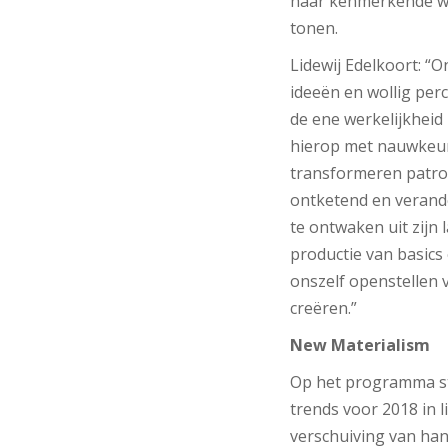
haar kenmerkende wij
tonen.
Lidewij Edelkoort: “O
ideeën en wollig perc
de ene werkelijkheid 
hierop met nauwkeur
transformeren patro
ontketend en verande
te ontwaken uit zijn
productie van basics 
onszelf openstellen 
creëren.”
New Materialism
Op het programma sta
trends voor 2018 in l
verschuiving van ha