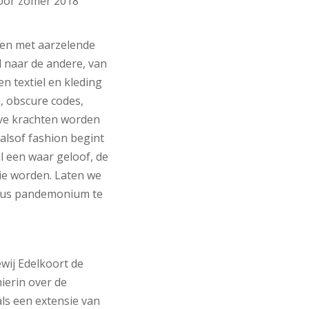
voor zomer 2018
even met aarzelende
d naar de andere, van
n textiel en kleding
 obscure codes,
ve krachten worden
alsof fashion begint
l een waar geloof, de
tie worden. Laten we
ieus pandemonium te
wij Edelkoort de
hierin over de
ls een extensie van