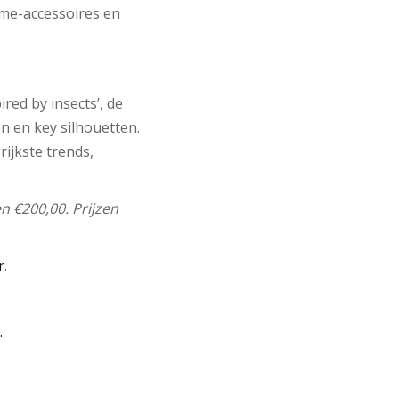
ome-accessoires en
ired by insects’, de
en en key silhouetten.
ijkste trends,
n €200,00. Prijzen
r
.
.