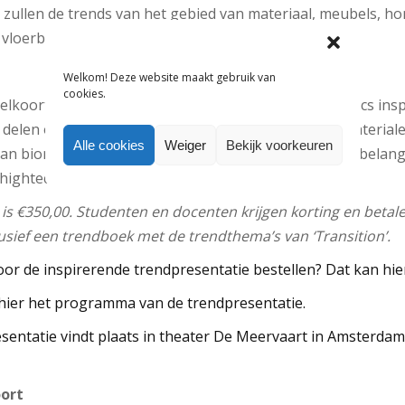
ok zullen de trends van het gebied van materiaal, meubels, h
n vloerbekleding.
Welkom! Deze website maakt gebruik van
cookies.
lkoort in de presentatie ‘Bio-athletics, future asthetics insp
’ delen op het gebied van kleur, innovatie hightech material
Alle cookies
Weiger
Bekijk voorkeuren
 biometrie en activewear in een zoektocht naar de belangr
 hightech materialen en key silhouetten van morgen.
is €350,00. Studenten en docenten krijgen korting en betale
lusief een trendboek met de trendthema’s van ‘Transition’.
or de inspirerende trendpresentatie bestellen? Dat kan hie
 hier het programma van de trendpresentatie.
sentatie vindt plaats in theater De Meervaart in Amsterdam
oort