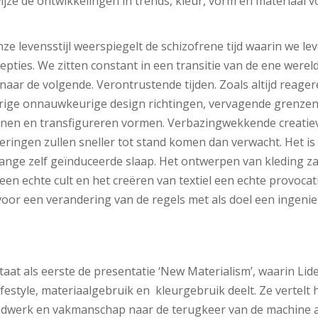
ze de ontwikkelingen in trends, kleur, vorm en materiaal 
nze levensstijl weerspiegelt de schizofrene tijd waarin we l
epties. We zitten constant in een transitie van de ene werel
naar de volgende. Verontrustende tijden. Zoals altijd reagere
ige onnauwkeurige design richtingen, vervagende grenzen,
nen en transfigureren vormen. Verbazingwekkende creatie
ringen zullen sneller tot stand komen dan verwacht. Het is 
 lange zelf geïnduceerde slaap. Het ontwerpen van kleding za
een echte cult en het creëren van textiel een echte provoca
voor een verandering van de regels met als doel een ingen
at als eerste de presentatie ‘New Materialism’, waarin Lide
ifestyle, materiaalgebruik en kleurgebruik deelt. Ze vertelt 
ndwerk en vakmanschap naar de terugkeer van de machine a