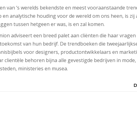
 een van ‘s werelds bekendste en meest vooraanstaande tren
p en analytische houding voor de wereld om ons heen, is zij 
eggen tussen hetgeen er was, is en zal komen.
nion adviseert een breed palet aan cliënten die haar vragen 
toekomst van hun bedrijf. De trendboeken die tweejaarlijk
nnisbijbels voor designers, productontwikkelaars en marke
r clientèle behoren bijna alle gevestigde bedrijven in mode
steden, ministeries en musea.
D