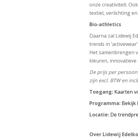
onze creativiteit. O
textiel, verlichting e
Bio-athletics
Daarna zal Lidewij Ede
trends in ‘activewear
Het samenbrengen van
kleuren, innovatieve
De prijs per persoon 
zijn excl. BTW en inc
Toegang:
Kaarten vo
Programma:
Bekijk
Locatie:
De trendpre
Over Lidewij Edelk