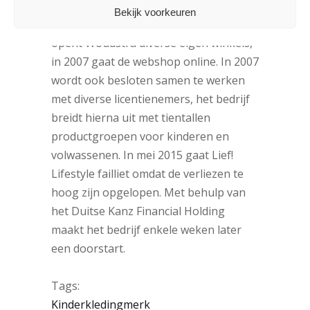
gauw bij verkooppunten zoals de
Bekijk voorkeuren
Bijenkorf en Kids Factory. Vanaf 2006
opent Woudstra diverse eigen winkels,
in 2007 gaat de webshop online. In 2007
wordt ook besloten samen te werken
met diverse licentienemers, het bedrijf
breidt hierna uit met tientallen
productgroepen voor kinderen en
volwassenen. In mei 2015 gaat Lief!
Lifestyle failliet omdat de verliezen te
hoog zijn opgelopen. Met behulp van
het Duitse Kanz Financial Holding
maakt het bedrijf enkele weken later
een doorstart.
Tags:
Kinderkledingmerk