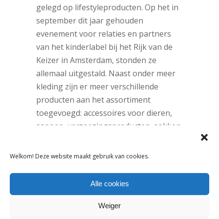
gelegd op lifestyleproducten. Op het in
september dit jaar gehouden
evenement voor relaties en partners
van het kinderlabel bij het Rijk van de
Keizer in Amsterdam, stonden ze
allemaal uitgestald. Naast onder meer
kleding zijn er meer verschillende
producten aan het assortiment
toegevoegd: accessoires voor dieren,
sappen, verzorgingsproducten, sokken,
schoenen en fietsen bijvoorbeeld.
Welkom! Deze website maakt gebruik van cookies.
Historie
Lief! Lifestyle wordt in 2005 opgericht
Alle cookies
door Yvonne Woudstra. Het
Weiger
lifestylemerk is een succes en ligt al