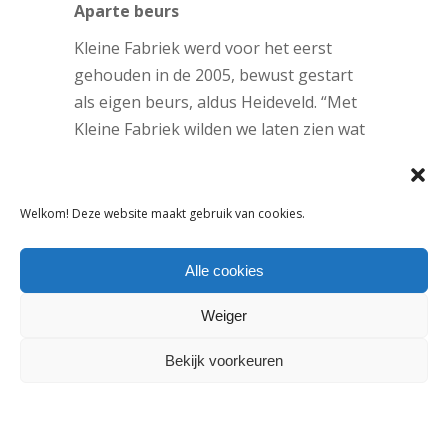
Aparte beurs
Kleine Fabriek werd voor het eerst
gehouden in de 2005, bewust gestart
als eigen beurs, aldus Heideveld. “Met
Kleine Fabriek wilden we laten zien wat
er speelde in de markt: steeds meer
conceptstores popten op, met de
unieke combinatie van kinderkleding en
Welkom! Deze website maakt gebruik van cookies.
lifestyleproducten. Ook was het
inkoopseizoen van kinderkleding toen
Alle cookies
nog anders dan dat van volwassen
Weiger
mode. Inmiddels ligt dat zo dicht bij
elkaar dat het prima past om
Bekijk voorkeuren
tegelijkertijd plaats te vinden.”