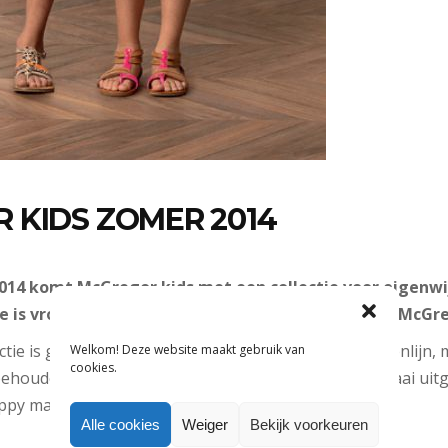
 KIDS ZOMER 2014
014 komt McGregor kids met een collectie voor eigenw
ie is vrolijk, met een knipoog naar de historie van McGr
tie is geïnspireerd door favorieten uit de volwassenenlijn,
Welkom! Deze website maakt gebruik van
cookies.
behouden. Krachtige popkleuren, all-over prints en fraai uit
py maar sportieve collectie.
Alle cookies
Weiger
Bekijk voorkeuren