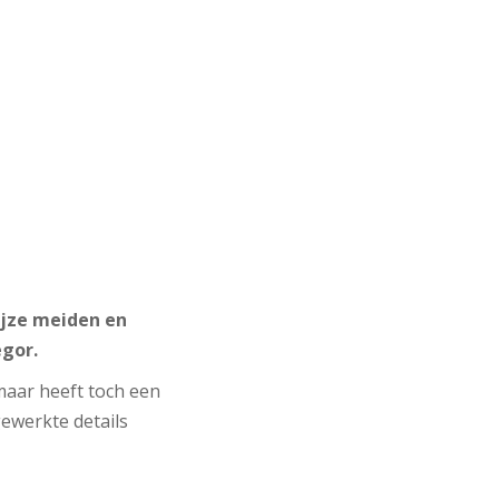
ijze meiden en
egor.
 maar heeft toch een
gewerkte details