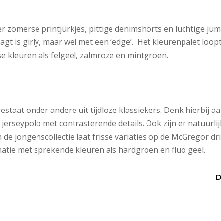
er zomerse printjurkjes, pittige denimshorts en luchtige jum
raagt is girly, maar wel met een ‘edge’. Het kleurenpalet loop
se kleuren als felgeel, zalmroze en mintgroen.
estaat onder andere uit tijdloze klassiekers. Denk hierbij aa
jerseypolo met contrasterende details. Ook zijn er natuurli
 de jongenscollectie laat frisse variaties op de McGregor dri
natie met sprekende kleuren als hardgroen en fluo geel.
D