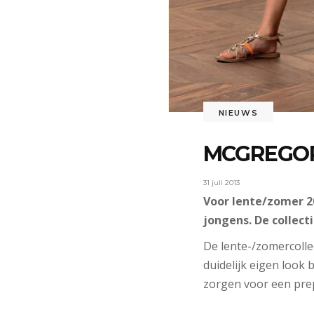
NIEUWS
MCGREGOR
31 juli 2013
Voor lente/zomer 2
jongens. De collect
De lente-/zomercollec
duidelijk eigen look 
zorgen voor een prep