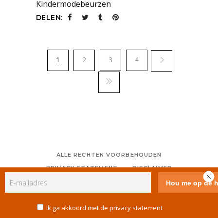
Kindermodebeurzen
DELEN:
1
2
3
4
ALLE RECHTEN VOORBEHOUDEN
PRIVACY STATEMENT
DISCLAIMER
COLOFON
CONTACT
RSS
GEBRUIKERSVOORWAARDEN
Ik ga akkoord met de privacy statement
COOKIE POLICY (EU)