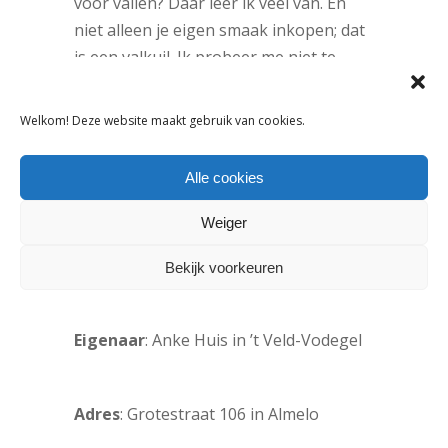
voor vallen? Daar leer ik veel van. En
niet alleen je eigen smaak inkopen; dat
is een valkuil. Ik probeer me niet te
laten leiden door anderen.en
onderscheidend te zijn. Ten slotte duurt
Welkom! Deze website maakt gebruik van cookies.
eerlijk ondernemen volgens mij het
langst: als een ouder niet enthousiast is
Alle cookies
maar een kind wel, houd ik me ook in.”
Weiger
Facts & Figures
Bekijk voorkeuren
Eigenaar
: Anke Huis in ’t Veld-Vodegel
Adres
: Grotestraat 106 in Almelo