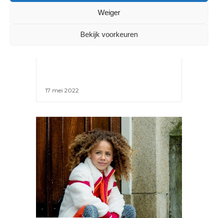
NIEUWS
Weiger
AGENDATIP: 200 JAAR
Bekijk voorkeuren
KINDERMODE IN HET MODE &
KANT MUSEUM IN BRUSSEL
17 mei 2022