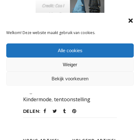
Credit: Cos I
said so ©
Annick
Strynckx
Welkom! Deze website maakt gebruik van cookies.
Credit: Musée
Mode &
Alle cookies
Dentelle ©
Emmanuel
Weiger
Laurent
Bekijk voorkeuren
Tags:
Kindermode
,
tentoonstelling
DELEN: