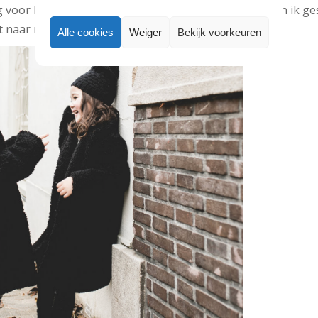
g voor haar te maken als waar ik van hou. Daarom ben ik ges
 naar mijn guilty pleasure: veel kleding shoppen.”
Alle cookies
Weiger
Bekijk voorkeuren