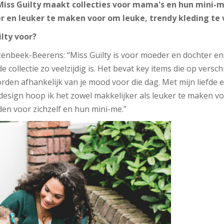
iss Guilty maakt collecties voor mama's en hun mini-me
 en leuker te maken voor om leuke, trendy kleding te v
lty voor?
enbeek-Beerens: “Miss Guilty is voor moeder en dochter e
de collectie zo veelzijdig is. Het bevat key items die op vers
en afhankelijk van je mood voor die dag. Met mijn liefde e
n design hoop ik het zowel makkelijker als leuker te maken 
den voor zichzelf en hun mini-me.”