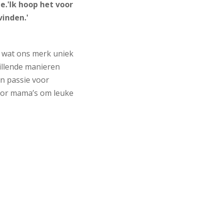
.'Ik hoop het voor
inden.'
n wat ons merk uniek
chillende manieren
n passie voor
voor mama’s om leuke