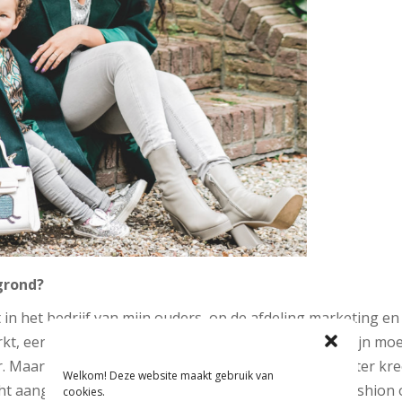
grond?
t in het bedrijf van mijn ouders, op de afdeling marketing en 
t, eerst in China en later in het geboorteland van mijn moed
. Maar mijn passie ligt bij de mode. Toen ik mijn dochter k
Welkom! Deze website maakt gebruik van
cht aangewakkerd en wilde ik graag mijn liefde voor fashion
cookies.