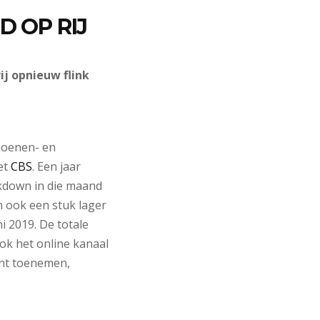
 OP RIJ
j opnieuw flink
hoenen- en
het
CBS
. Een jaar
ckdown in die maand
 ook een stuk lager
i 2019. De totale
ok het online kanaal
ent toenemen,