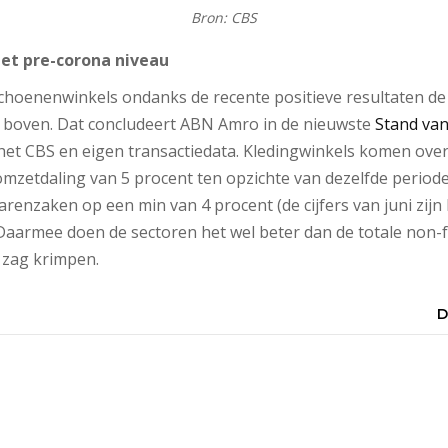
Bron: CBS
het pre-corona niveau
choenenwinkels ondanks de recente positieve resultaten de
e boven. Dat concludeert ABN Amro in de nieuwste
Stand van
 het CBS en eigen transactiedata. Kledingwinkels komen over
omzetdaling van 5 procent ten opzichte van dezelfde periode 
enzaken op een min van 4 procent (de cijfers van juni zijn 
aarmee doen de sectoren het wel beter dan de totale non-f
 zag krimpen.
D