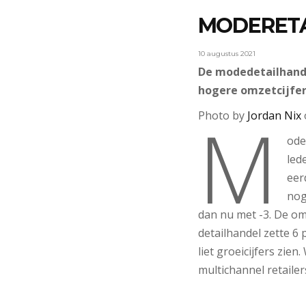
MODERETA
10 augustus 2021
De modedetailhandel
hogere omzetcijfer
M
Photo by
Jordan Nix
ode
led
eer
nog
dan nu met -3. De om
detailhandel zette 6
liet groeicijfers zi
multichannel retaile