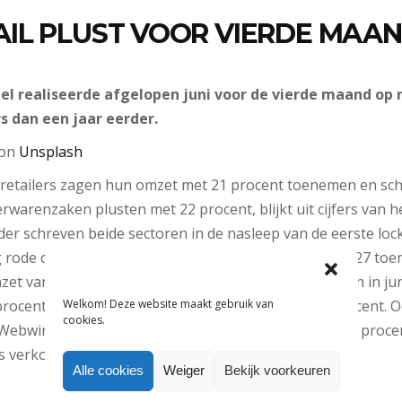
IL PLUST VOOR VIERDE MAAND
 realiseerde afgelopen juni voor de vierde maand op ri
s dan een jaar eerder.
on
Unsplash
retailers zagen hun omzet met 21 procent toenemen en sc
erwarenzaken plusten met 22 procent, blijkt uit cijfers van 
der schreven beide sectoren in de nasleep van de eerste lo
 rode cijfers. Het consumentenvertrouwen was met -27 toen
zet van kleding- en schoenwinkels was ook hoger dan in jun
Welkom! Deze website maakt gebruik van
 procent meer om, non-foodwinkels plusten met 8 procent. O
cookies.
en. Webwinkels (pure players) zagen de verkopen met 15 proc
rs verkochten online 20 procent meer.
Alle cookies
Weiger
Bekijk voorkeuren