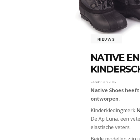
NIEUWS
NATIVE E
KINDERSC
24 februari 2016
Native Shoes heeft
ontworpen.
Kinderkledingmerk
N
De Ap Luna, een vete
elastische veters.
Beide modellen zijn 