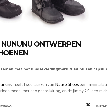
N NUNUNU ONTWERPEN
HOENEN
 samen met het kinderkledingmerk Nununu een capsule
ununu
heeft twee laarzen van
Native Shoes
een minimalisti
rloos model met een gespsluiting, en de Jimmy 2.0, een mid
uitgevoerd in de kleur zwart, bovenaan afgewerkt met wate