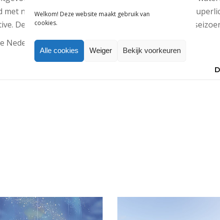
d met namaakschapenvacht. De laarzen hebben een superlich
Welkom! Deze website maakt gebruik van
cookies.
ve. De capsulecollectie is ontworpen voor het herfstseizoe
 de Nederlandse agent
S-Agency
.
Alle cookies
Weiger
Bekijk voorkeuren
D