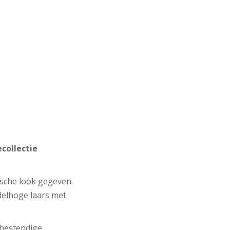
collectie
sche look gegeven.
delhoge laars met
rbestendige