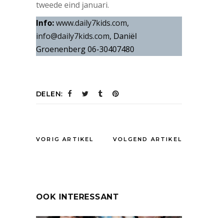
tweede eind januari.
Info:
www.daily7kids.com
,
info@daily7kids.com
, Daniël
Groenenberg 06-30407480
DELEN:
VORIG ARTIKEL
VOLGEND ARTIKEL
OOK INTERESSANT