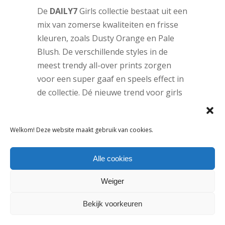
De
DAILY7
Girls collectie bestaat uit een
mix van zomerse kwaliteiten en frisse
kleuren, zoals Dusty Orange en Pale
Blush. De verschillende styles in de
meest trendy all-over prints zorgen
voor een super gaaf en speels effect in
de collectie. Dé nieuwe trend voor girls
deze zomer is de Herringbone all-over
print. Mix deze zomer verschillende
Welkom! Deze website maakt gebruik van cookies.
texturen. How about onze plissé animal
print samen met een stoere paperbag
Alle cookies
Mom fit? Two is better than one.
Keuzestress? Dat is met onze co-ord
Weiger
sets niet meer nodig. Door te kiezen
voor een co-ord outfit ben je in één
Bekijk voorkeuren
keer ready to go! Wat dacht je van onze