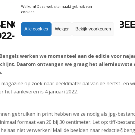
Welkom! Deze website maakt gebruik van
cookies.
BENGELS ZOEKT COLLECTIEBE
Alle cookies
Weiger
Bekijk voorkeuren
22-2023
 Bengels werken we momenteel aan de editie voor najaa
schijnt. Daarom ontvangen we graag het allernieuwste 
.
 magazine op zoek naar beeldmateriaal van de herfst- en win
r het aanleveren is 4 januari 2022.
nen gebruiken in print hebben we ze nodig als jpg-bestand
inimaal formaat van 20 bij 30 centimeter. Let op: tiff-besta
elaas niet verwerken! Mail de beelden naar redactie@bengel