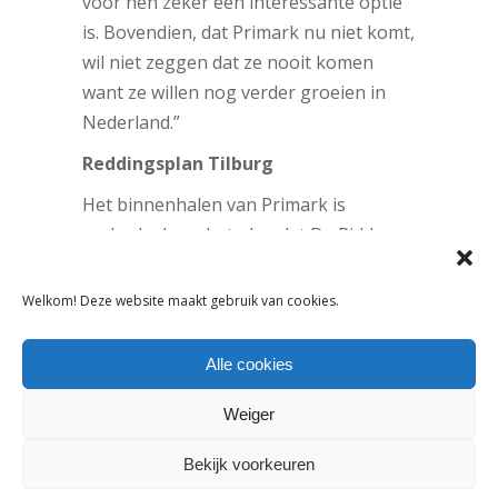
voor hen zeker een interessante optie
is. Bovendien, dat Primark nu niet komt,
wil niet zeggen dat ze nooit komen
want ze willen nog verder groeien in
Nederland.”
Reddingsplan Tilburg
Het binnenhalen van Primark is
onderdeel van het plan dat De Ridder
onder
grote druk
heeft gemaakt met
Wereldhave om de Tilburgse
Welkom! Deze website maakt gebruik van cookies.
binnenstad aan te pakken. Wereldhave,
eigenaar van winkelgebied Pieter
Alle cookies
Vreedeplein en de Emmapassage, wil
investeren in een nieuwe winkelstraat
Weiger
tussen deze twee winkelgebieden. De
Bekijk voorkeuren
onderneming is bereid een winkelplint