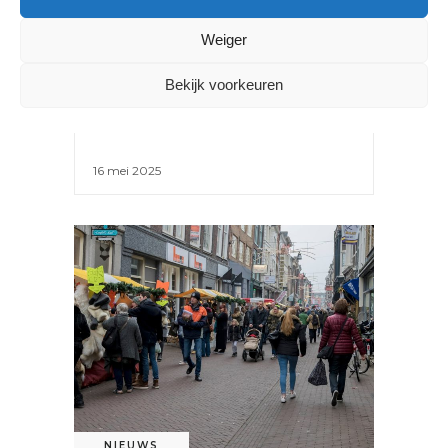
DETAILHANDEL GROEIT LICHT
Weiger
IN Q1 2025: WAT DIT
BETEKENT VOOR
Bekijk voorkeuren
KINDERKLEDINGWINKELS
16 mei 2025
NIEUWS