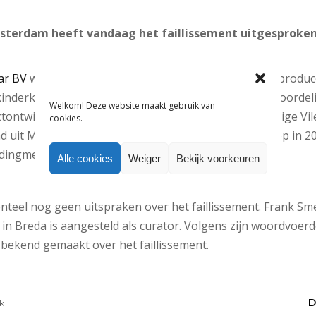
sterdam heeft vandaag het faillissement uitgesproken
ar BV
werd in 2010 overgenomen door kinderkledingprodu
 kinderkledingmerk
Salty Dog
. Het bedrijf was verantwoordel
Welkom! Deze website maakt gebruik van
ctontwikkeling en het design van dit label. De voormalige V
cookies.
nd uit Martin Claus en
Henri Snoep
, richtte A-Brands op in 2
edingmerk Le Chic onder haar hoede.
Alle cookies
Weiger
Bekijk voorkeuren
eel nog geen uitspraken over het faillissement. Frank Sme
n Breda is aangesteld als curator. Volgens zijn woordvoerd
bekend gemaakt over het faillissement.
D
k