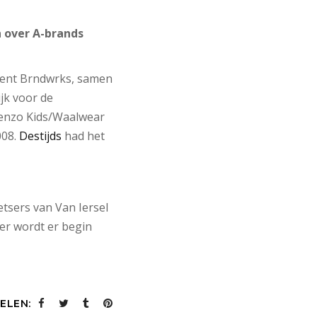
 over A-brands
cent Brndwrks, samen
ijk voor de
ilenzo Kids/Waalwear
008.
Destijds
had het
tsers van Van Iersel
er wordt er begin
ELEN: