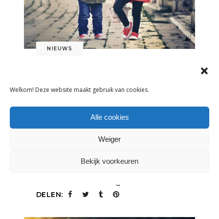
NIEUWS
NIEUW: RETOURCENTRUM VOOR
WEBWINKELS
Welkom! Deze website maakt gebruik van cookies.
3 september 2014
Alle cookies
In Sittard is door C-turn een
retourcentrum voor webwinkels
Weiger
LEES MEER
Bekijk voorkeuren
Tags:
Cross channel retailing
DELEN: