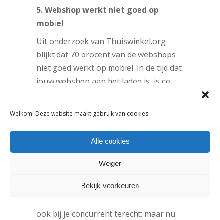
5. Webshop werkt niet goed op
mobiel
Uit onderzoek van Thuiswinkel.org
blijkt dat 70 procent van de webshops
niet goed werkt op mobiel. In de tijd dat
jouw webshop aan het laden is, is de
klant allang vertrokken naar keten X
met een mobiele site die wel werkt.
Welkom! Deze website maakt gebruik van cookies.
Natuurlijk, zo’n site
kost een hoop geld
.
Om het probleem op te lossen kan je
Alle cookies
bijvoorbeeld samenwerken met andere
webshop eigenaren. Maak met z’n allen
Weiger
een klein
platform
met een mooie
Bekijk voorkeuren
mobiele website of bouw een app.
Natuurlijk, consumenten kunnen nu
ook bij je concurrent terecht: maar nu