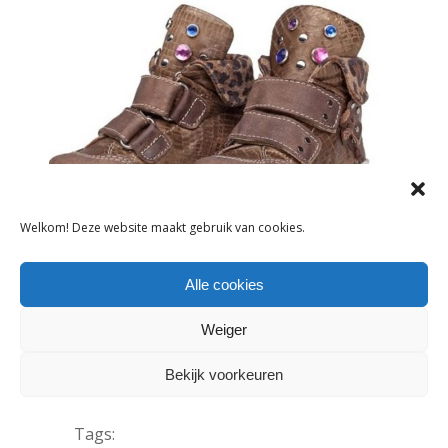
NIEUWS
Welkom! Deze website maakt gebruik van cookies.
SNEAK PREVIEW #5: KLEINE FABRIEK
Alle cookies
13 januari 2014
Weiger
Op 19 en 20 januari staat
kindermodebeurs Kleine Fabriek
Bekijk voorkeuren
LEES MEER
Tags: