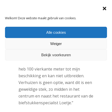
Conceptstores
Welkom! Deze website maakt gebruik van cookies.
Naast kleding en schoenen verkoopt
Lancelot4kids ook ondermode, sieraden
Alle cookies
en speelgoed. “Ik heb helaas geen
ruimte voor interieurspullen”, zegt
Weiger
Verhage. “Ik zou het graag willen, want
Bekijk voorkeuren
ik hou van conceptstores, maar
daarvoor heb ik hier geen ruimte. Ik
heb 100 vierkante meter tot mijn
beschikking en kan niet uitbreiden.
Verhuizen is geen optie, want dit is een
geweldige stek, zo midden in het
centrum en naast het restaurant van de
biefstukkenspecialist Loetje.”