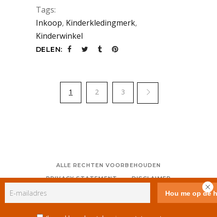
Tags:
Inkoop
,
Kinderkledingmerk
,
Kinderwinkel
DELEN:
1
2
3
ALLE RECHTEN VOORBEHOUDEN
PRIVACY STATEMENT
DISCLAIMER
COLOFON
CONTACT
RSS
GEBRUIKERSVOORWAARDEN