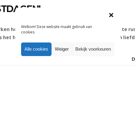
STDAGEN!
Welkom! Deze website maakt gebruik van
ken het afgelopen jaar, is het nu tijd om even uit te r
cookies.
het hele team van Bengels wensen we je fijne en lief
Alle cookies
Weiger
Bekijk voorkeuren
D