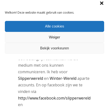
van onze website. We maken vaak een
winter en een zomer flyer, die we
Welkom! Deze website maakt gebruik van cookies.
verspreiden met onze bestellingen.”
Op welke social media ben je te
Alle cookies
volgen en waarom?
Weiger
“We zijn te vinden op facebook en
twitter. De accounts worden goed
Bekijk voorkeuren
geïndexeerd door Google en ik vind het
ook belangrijk dat klanten via dit
medium met ons kunnen
communiceren. Ik heb voor
Slipperwereld
en
Winter-Wereld
aparte
accounts. En op facebook zijn we te
vinden via
http://www.facebook.com/slipperwereld
en