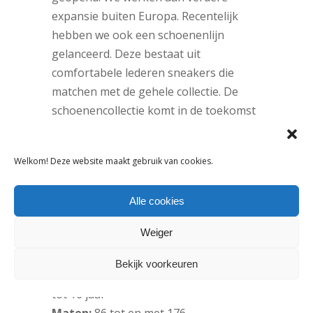
expansie buiten Europa. Recentelijk
hebben we ook een schoenenlijn
gelanceerd. Deze bestaat uit
comfortabele lederen sneakers die
matchen met de gehele collectie. De
schoenencollectie komt in de toekomst
ook op de Nederlandse markt.”
Op welke beurzen staan jullie?
Welkom! Deze website maakt gebruik van cookies.
“De Kleine Fabriek en de nieuwe
kindermodebeurs in Keulen: CFC.”
Alle cookies
Verkoopinfo:
Blue Glory Agenturen,
Weiger
020 – 428 20 28,
kelly@blueglory.com
Website:
www.sevenoneseven.eu
Bekijk voorkeuren
Doelgroep:
jongens en meisjes van 2
tot 16 jaar