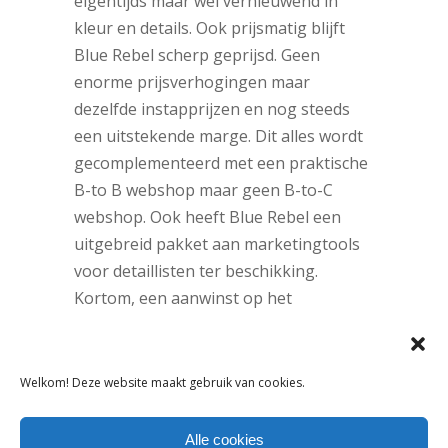
eigentijds maar wel vernieuwend in
kleur en details. Ook prijsmatig blijft
Blue Rebel scherp geprijsd. Geen
enorme prijsverhogingen maar
dezelfde instapprijzen en nog steeds
een uitstekende marge. Dit alles wordt
gecomplementeerd met een praktische
B-to B webshop maar geen B-to-C
webshop. Ook heeft Blue Rebel een
uitgebreid pakket aan marketingtools
voor detaillisten ter beschikking.
Kortom, een aanwinst op het
bestaande spectrum aan merken.
Blue Rebel is aanwezig op de Sunday
Welkom! Deze website maakt gebruik van cookies.
School. Kom gerust eens vrijblijvend
kennis maken!
Alle cookies