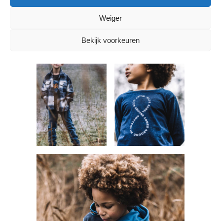
Info:
blue-
rebel.com
,
readytorebel@blue-
Weiger
rebel.com
, telefoon: 06 15 88 28 58
Bekijk voorkeuren