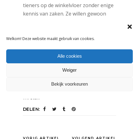
tieners op de winkelvloer zonder enige
kennis van zaken. Ze willen gewoon
geen mensen opleiden. Ze werken al
met de goedkoopste cao van
Nederland, en wij doen daar niet aan
Welkom! Deze website maakt gebruik van cookies.
mee. De klant bedankt inmiddels
vriendelijk voor hun winkelstraten, en
Alle cookies
niemand wil er straks nog werken. Ze
Weiger
maken zichzelf kapot.’
Bekijk voorkeuren
Tags:
Inretail
DELEN:
VORIG ARTIKEL
VOLGEND ARTIKEL