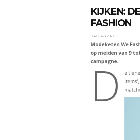
KIJKEN: D
FASHION
9 februari 2021
Modeketen We Fashi
op meiden van 9 tot
D
campagne.
e tien
items’
matche