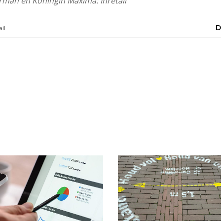
rman en Koningin Máxima: Inretail
D
ail