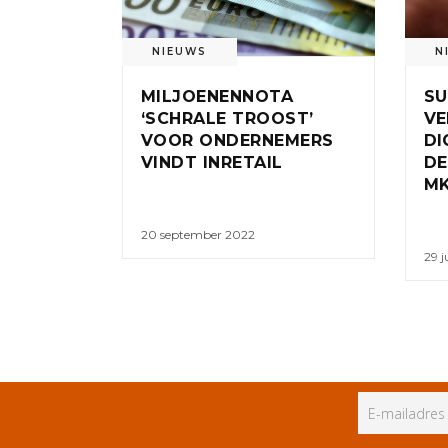
NIEUWS
N
MILJOENENNOTA
SU
‘SCHRALE TROOST’
VE
VOOR ONDERNEMERS
DI
VINDT INRETAIL
DE
M
20 september 2022
29 j
ALLE RECHTEN VOORBEHOUDEN
PR