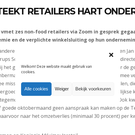
EEKT RETAILERS HART ONDER
 vmet zes non-food retailers via Zoom in gesprek gega
mie en de verplichte winkelsluiting op hun ondernemin
andere Martijn van Battum van Studio Blique in Goes en Jan
rups Schoenen in Exloo deelden hun verhaal. Inretail-dire
Welkom! Deze website maakt gebruik van
ij het gesprek aanwezig. Aan bod kwamen onder meer de ge
cookies.
bermaand en de onverkochte wintervoorraden waarmee vee
ee missen ze het geld om de voorjaarscollectie te betalen, di
Alle cookies
Weiger
Bekijk voorkeuren
ergoedingen geven lucht, stellen zij, maar de maandelijkse 
 tegemoetkomingen en leggen druk op de liquiditeit. Ook k
tief goede oktobermaand geen aanspraak kan maken op de
waarvoor naar het omzetverlies (minimaal 30 procent) per 