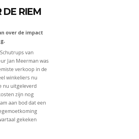
 DE RIEM
an over de impact
g.
 Schutrups van
cteur Jan Meerman was
miste verkoop in de
l winkeliers nu
e nu uitgeleverd
kosten zijn nog
wam aan bod dat een
 Tegemoetkoming
kwartaal gekeken