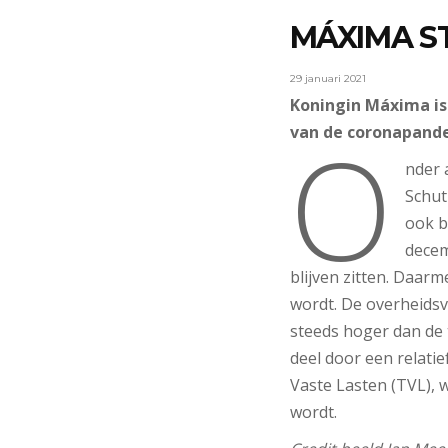
MÁXIMA ST
29 januari 2021
Koningin Máxima is
O
van de coronapande
nder 
Schut
ook b
decem
blijven zitten. Daarm
wordt. De overheidsv
steeds hoger dan de
deel door een rela
Vaste Lasten (TVL), 
wordt.