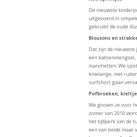
De nieuwste kinderpr
uitgevoerd in simpel
gebruikt de oude ill
Blousons en strakk
Dat zijn de nieuwste
een katoenmengsel, h
manchetten. We spott
knielange, met ruite
surfshort gaan vervan
Pofbroeken, kieltj
We gooien ze voor h
zomer van 2010 wordt
het tijdperk van de t
een van beide maar 