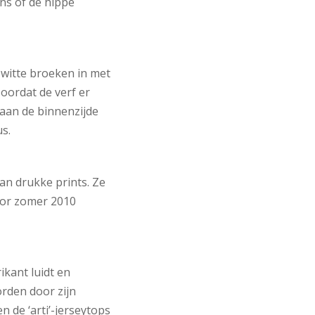
ns of de hippe
 witte broeken in met
Doordat de verf er
 aan de binnenzijde
s.
n drukke prints. Ze
oor zomer 2010
ikant luidt en
orden door zijn
 de ‘arti’-jerseytops