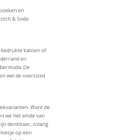
nboeken en
cotch & Soda
 bedrukte katoen of
nderrand en
e bermuda. De
en wel de oversized
ekvarianten. Want de
en we het einde van
zijn denkbaar, zolang
loesje op een