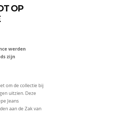
OT OP
E
ence werden
ds zijn
t om de collectie bij
gen uitzien. Deze
epe Jeans
uden aan de Zak van