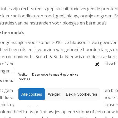
intjes zijn rechtstreeks geplukt uit oude vergeelde prente
e kleurpotloodkleuren rood, geel, blauw, oranje en groen. S
ustraties van palmstranden voor bloesjes en bermuda’s.
e bermuda’s
 jongensstijlen voor zomer 2010. De blouson is van geweven
eeft een rits en is voorzien van gebreide boorden langs o
en de noviteit bij Scotch & Soda. Nieuw is ook de strakker
n of andere motiefjes gedessineerde, kortebroek zal misschi
gen. En dat is wel zo leuk in het straatbeeld.
Welkom! Deze website maakt gebruik van
cookies.
es en aangerimpelde bloesjes
et gemak maar even op een hoop: de nieuwe blouse- en bro
Alle cookies
Weiger
Bekijk voorkeuren
 die van de broek met daarop het bloesje. Daarmee voorzi
uniek op een legging. Alle combinaties van broek en blouse 
volume heeft: dus pofmouwtjes op een skinny of een nauw b