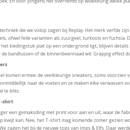
k. En voor jongens het overhemd op willekeurig welke jea
techniek die we volop zagen bij Replay. Het merk verfde zijn
els, ofwel felle varianten als zuurgeel, turkoois en fuchsia. 
 het kledingstuk plat op een ondergrond ligt, blijven details
 de bandlussen of de binnenbeennaad wit. Grappig effect du
ers
l komen ermee: de veelkleurige sneakers, soms voorzien va
 onmiddellijk naar de voeten en ze maken elke verwassen v
l te blits.
-shirt
anger een gemaksding met print voor aan en uit, waar de fabr
 op kwijt kan. Nee, het T-shirt mag komende zomer gezien w
We zagen het bij de nieuwe tops van Imps & Elfs. Daar werden