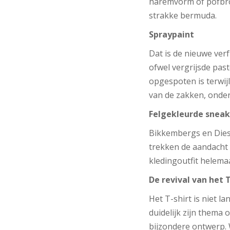
haremvorm of pofbroe
strakke bermuda.
Spraypaint
Dat is de nieuwe verf
ofwel vergrijsde past
opgespoten is terwijl
van de zakken, onder
Felgekleurde sneak
Bikkembergs en Diese
trekken de aandacht
kledingoutfit helemaa
De revival van het T
Het T-shirt is niet l
duidelijk zijn thema
bijzondere ontwerp. 